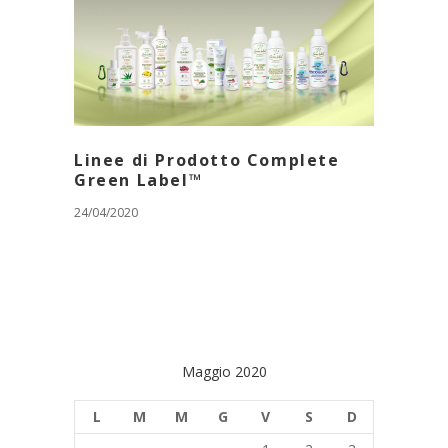
Linee di Prodotto Complete
Green Label™
24/04/2020
Maggio 2020
L
M
M
G
V
S
D