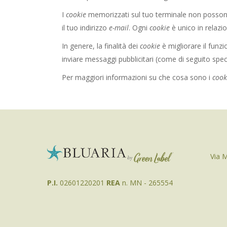
I
cookie
memorizzati sul tuo terminale non possono 
il tuo indirizzo
e-mail
. Ogni
cookie
è unico in relazi
In genere, la finalità dei
cookie
è migliorare il funz
inviare messaggi pubblicitari (come di seguito speci
Per maggiori informazioni su che cosa sono i
cook
Via M
P.I.
02601220201
REA
n. MN - 265554