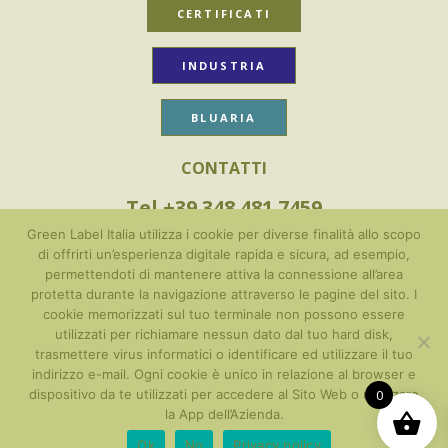
CERTIFICATI
INDUSTRIA
BLUARIA
CONTATTI
Tel +39 348 481 7459
Green Label Italia utilizza i cookie per diverse finalità allo scopo
info@greenlabelitalia.com
di offrirti un’esperienza digitale rapida e sicura, ad esempio,
permettendoti di mantenere attiva la connessione all’area
protetta durante la navigazione attraverso le pagine del sito. I
PRIVACY POLICY
cookie memorizzati sul tuo terminale non possono essere
TRATTAMENTO DEI DATI
utilizzati per richiamare nessun dato dal tuo hard disk,
TERMINI E CONDIZIONI
trasmettere virus informatici o identificare ed utilizzare il tuo
indirizzo e-mail. Ogni cookie è unico in relazione al browser e
dispositivo da te utilizzati per accedere al Sito Web o utilizzare
0
la App dell’Azienda.
Made in Italy
© Green Label™ Srl
Ok
No
Privacy policy